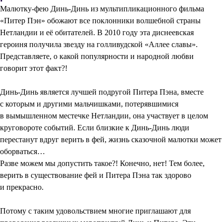
Малютку-фею Динь-Динь из мультипликационного фильма
«Питер Пэн» обожают все поклонники волшебной страны
Нетландии и её обитателей. В 2010 году эта диснеевская
героиня получила звезду на голливудской «Аллее славы».
Представляете, о какой популярности и народной любви
говорит этот факт?!
Динь-Динь является лучшей подругой Питера Пэна, вместе
с которым и другими мальчишками, потерявшимися
в вымышленном местечке Нетландии, она участвует в целом
круговороте событий. Если близкие к Динь-Динь люди
перестанут вдруг верить в фей, жизнь сказочной малютки может
оборваться…
Разве можем мы допустить такое?! Конечно, нет! Тем более,
верить в существование фей и Питера Пэна так здорово
и прекрасно.
Потому с таким удовольствием многие приглашают для