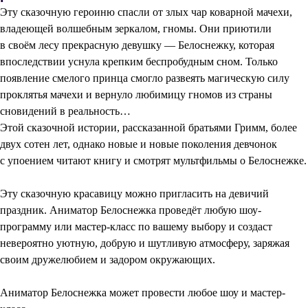
Эту сказочную героиню спасли от злых чар коварной мачехи,
владеющей волшебным зеркалом, гномы. Они приютили
в своём лесу прекрасную девушку — Белоснежку, которая
впоследствии уснула крепким беспробудным сном. Только
появление смелого принца смогло развеять магическую силу
проклятья мачехи и вернуло любимицу гномов из страны
сновидений в реальность…
Этой сказочной истории, рассказанной братьями Гримм, более
двух сотен лет, однако новые и новые поколения девчонок
с упоением читают книгу и смотрят мультфильмы о Белоснежке.
Эту сказочную красавицу можно пригласить на девичий
праздник. Аниматор Белоснежка проведёт любую шоу-
программу или мастер-класс по вашему выбору и создаст
невероятно уютную, добрую и шутливую атмосферу, заряжая
своим дружелюбием и задором окружающих.
Аниматор Белоснежка может провести любое шоу и мастер-