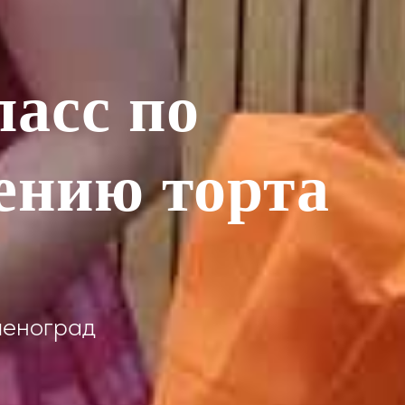
ласс по
ению торта
леноград