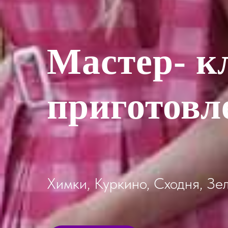
Мастер- к
приготовл
Химки, Куркино, Сходня, Зе