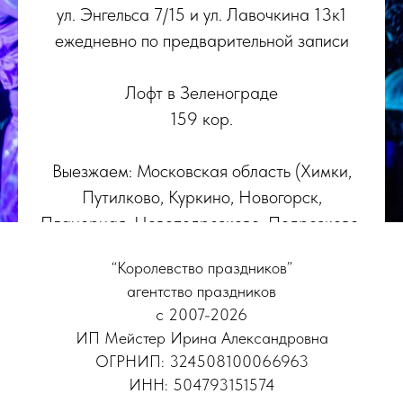
ул. Энгельса 7/15 и ул. Лавочкина 13к1
ежедневно по предварительной записи
Лофт в Зеленограде
159 кор.
Выезжаем: Московская область (Химки,
Путилково, Куркино, Новогорск,
Планерная, Новоподрезково, Подрезково,
Сходня, Левобережный, Долгопрудный,
“Королевство праздников”
Красногорск) и Москва, Зеленоград,
агентство праздников
Митино
с 2007-2026
ИП Мейстер Ирина Александровна
ОГРНИП: 324508100066963
ИНН: 504793151574