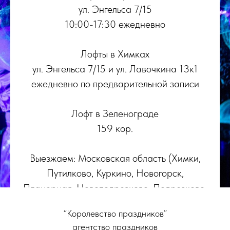
ул. Энгельса 7/15
10:00-17:30 ежедневно
Лофты в Химках
ул. Энгельса 7/15 и ул. Лавочкина 13к1
ежедневно по предварительной записи
Лофт в Зеленограде
159 кор.
Выезжаем: Московская область (Химки,
Путилково, Куркино, Новогорск,
Планерная, Новоподрезково, Подрезково,
Сходня, Левобережный, Долгопрудный,
“Королевство праздников”
Красногорск) и Москва, Зеленоград,
агентство праздников