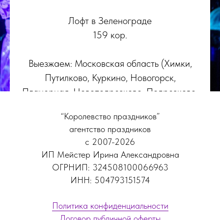
Лофт в Зеленограде
159 кор.
Выезжаем: Московская область (Химки,
Путилково, Куркино, Новогорск,
Планерная, Новоподрезково, Подрезково,
Сходня, Левобережный, Долгопрудный,
“Королевство праздников”
Красногорск) и Москва, Зеленоград,
агентство праздников
Митино
с 2007-2026
ИП Мейстер Ирина Александровна
ОГРНИП: 324508100066963
ИНН: 504793151574
Политика конфиденциальности
Договор публичной оферты