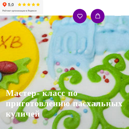
Мастер- класс по
приготовлению пасхальных
куличей