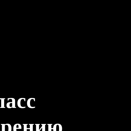
ласс
арению