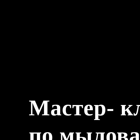
Мастер- к
по мылов